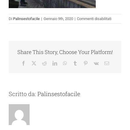
su
Di
Palinsestofacile
|
Gennaio 9th, 2020
|
Commenti disabilitati
vetrina1
Share This Story, Choose Your Platform!
Facebook
X
Reddit
LinkedIn
WhatsApp
Tumblr
Pinterest
Vk
Email
Scritto da:
Palinsestofacile