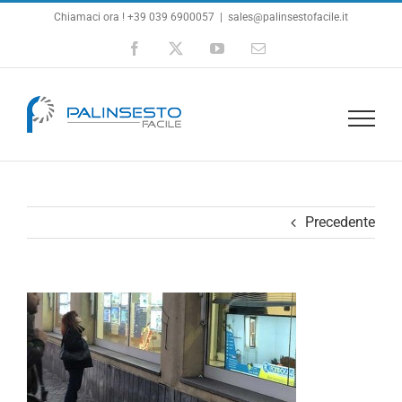
Salta
Chiamaci ora ! +39 039 6900057
|
sales@palinsestofacile.it
al
Facebook
X
YouTube
Email
contenuto
Precedente