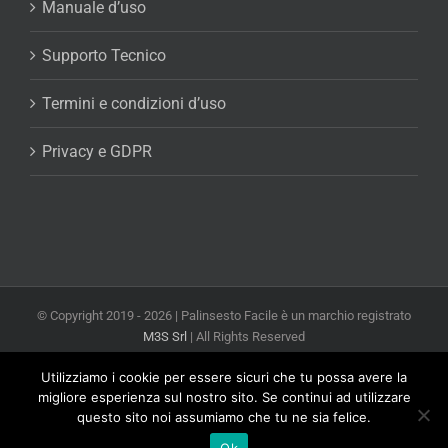
Manuale d’uso
Supporto Tecnico
Termini e condizioni d’uso
Privacy e GDPR
© Copyright 2019 -
2026 | Palinsesto Facile è un marchio registrato
M3S Srl
| All Rights Reserved
Powered by
M3S Srl Web Agency Milano
Utilizziamo i cookie per essere sicuri che tu possa avere la
Facebook
X
YouTube
Email
migliore esperienza sul nostro sito. Se continui ad utilizzare
questo sito noi assumiamo che tu ne sia felice.
Ok