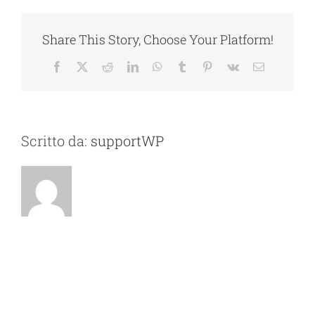
Share This Story, Choose Your Platform!
Facebook
X
Reddit
LinkedIn
WhatsApp
Tumblr
Pinterest
Vk
Email
Scritto da:
supportWP