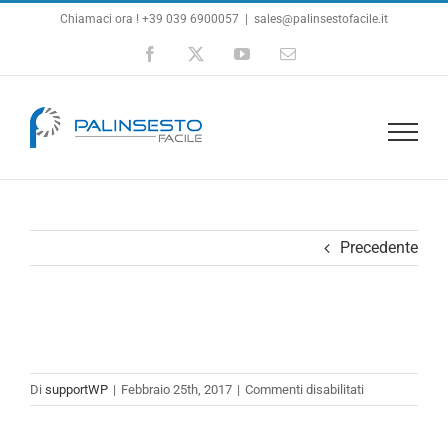
Salta
Chiamaci ora ! +39 039 6900057
|
sales@palinsestofacile.it
al
Facebook
X
YouTube
Email
contenuto
Precedente
su
Di
supportWP
|
Febbraio 25th, 2017
|
Commenti disabilitati
testimonials