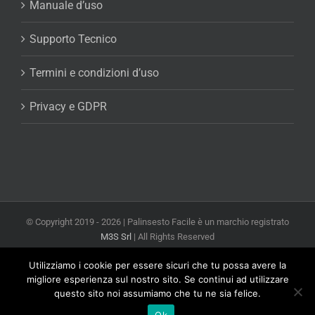
Manuale d’uso
Supporto Tecnico
Termini e condizioni d’uso
Privacy e GDPR
© Copyright 2019 -
2026 | Palinsesto Facile è un marchio registrato
M3S Srl
| All Rights Reserved
Powered by
M3S Srl Web Agency Milano
Utilizziamo i cookie per essere sicuri che tu possa avere la
Facebook
X
YouTube
Email
migliore esperienza sul nostro sito. Se continui ad utilizzare
questo sito noi assumiamo che tu ne sia felice.
Ok