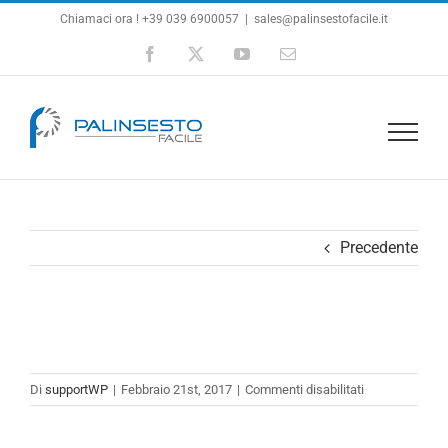
Salta
Chiamaci ora ! +39 039 6900057
|
sales@palinsestofacile.it
al
Facebook
X
YouTube
Email
contenuto
Precedente
su
Di
supportWP
|
Febbraio 21st, 2017
|
Commenti disabilitati
team3