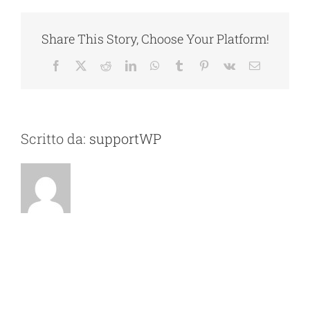
Share This Story, Choose Your Platform!
Facebook
X
Reddit
LinkedIn
WhatsApp
Tumblr
Pinterest
Vk
Email
Scritto da:
supportWP