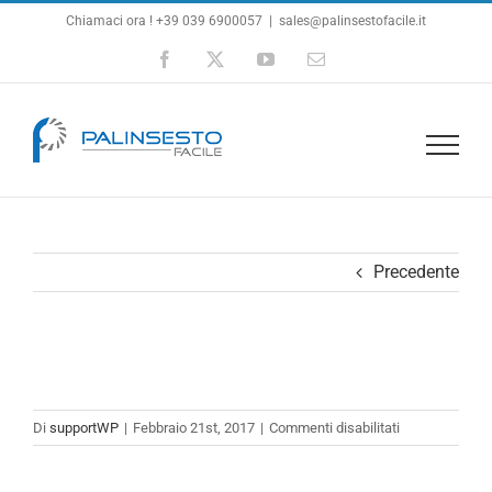
Salta
Chiamaci ora ! +39 039 6900057
|
sales@palinsestofacile.it
al
Facebook
X
YouTube
Email
contenuto
Precedente
su
Di
supportWP
|
Febbraio 21st, 2017
|
Commenti disabilitati
team1