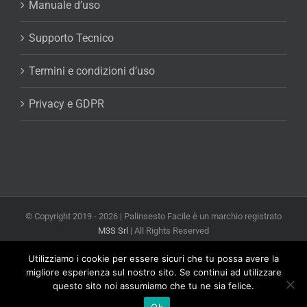
Manuale d’uso
Supporto Tecnico
Termini e condizioni d’uso
Privacy e GDPR
© Copyright 2019 -
2026 | Palinsesto Facile è un marchio registrato
M3S Srl
| All Rights Reserved
Powered by
M3S Srl Web Agency Milano
Utilizziamo i cookie per essere sicuri che tu possa avere la
Facebook
X
YouTube
Email
migliore esperienza sul nostro sito. Se continui ad utilizzare
questo sito noi assumiamo che tu ne sia felice.
Ok