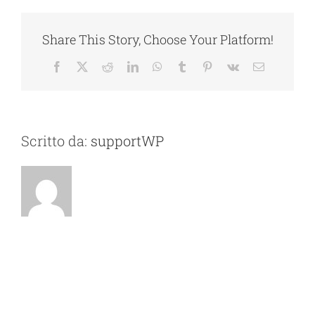
Share This Story, Choose Your Platform!
Facebook
X
Reddit
LinkedIn
WhatsApp
Tumblr
Pinterest
Vk
Email
Scritto da:
supportWP