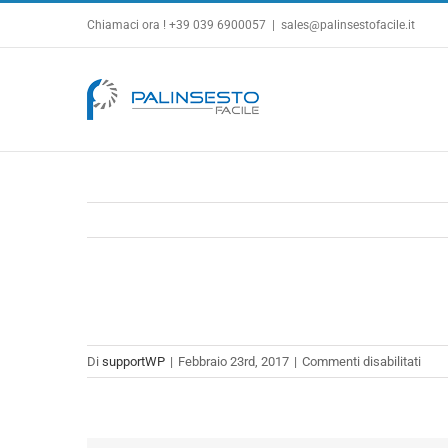
Salta
Chiamaci ora ! +39 039 6900057
|
sales@palinsestofacile.it
al
contenuto
su
Di
supportWP
|
Febbraio 23rd, 2017
|
Commenti disabilitati
sho