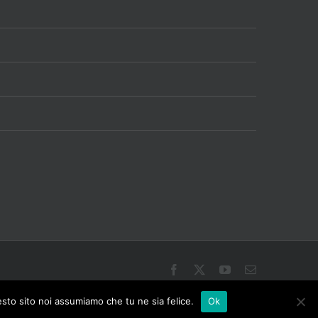
Facebook
X
YouTube
Email
esto sito noi assumiamo che tu ne sia felice.
Ok