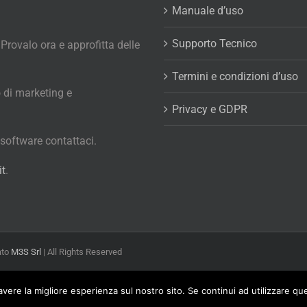
Manuale d’uso
Supporto Tecnico
 Provalo ora e approfitta delle
Termini e condizioni d’uso
 di marketing e
Privacy e GDPR
o software contattaci.
it
.
ato
M3S Srl
| All Rights Reserved
avere la migliore esperienza sul nostro sito. Se continui ad utilizzare qu