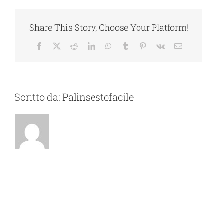
Share This Story, Choose Your Platform!
Facebook
X
Reddit
LinkedIn
WhatsApp
Tumblr
Pinterest
Vk
Email
Scritto da:
Palinsestofacile