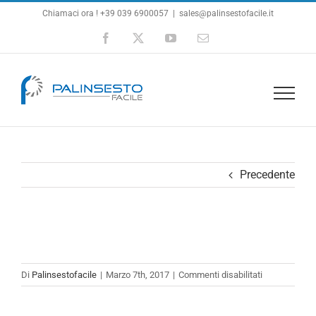
Salta
Chiamaci ora ! +39 039 6900057
|
sales@palinsestofacile.it
al
Facebook
X
YouTube
Email
contenuto
Precedente
su
Di
Palinsestofacile
|
Marzo 7th, 2017
|
Commenti disabilitati
logo-
1a