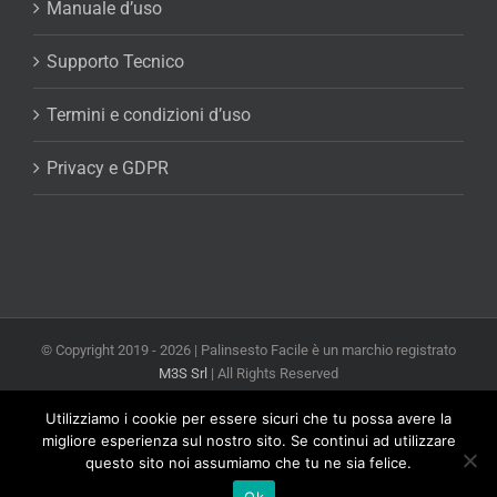
Manuale d’uso
Supporto Tecnico
Termini e condizioni d’uso
Privacy e GDPR
© Copyright 2019 -
2026 | Palinsesto Facile è un marchio registrato
M3S Srl
| All Rights Reserved
Powered by
M3S Srl Web Agency Milano
Utilizziamo i cookie per essere sicuri che tu possa avere la
Facebook
X
YouTube
Email
migliore esperienza sul nostro sito. Se continui ad utilizzare
questo sito noi assumiamo che tu ne sia felice.
Ok