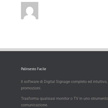
Palinsesto Facile
Il software di Digital Signage completo ed intuitivo,
promozioni.
Trasforma qualsiasi monitor o TV in uno strumento
comunicazione.