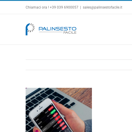
Salta
Chiamaci ora ! +39 039 6900057
|
sales@palinsestofacile.it
al
contenuto