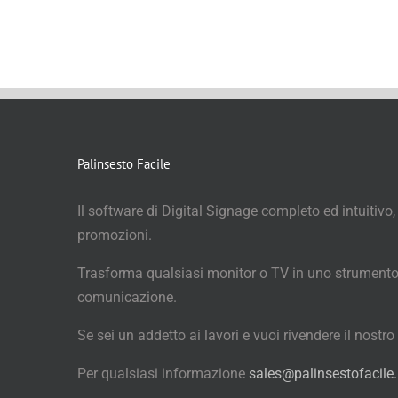
Palinsesto Facile
Il software di Digital Signage completo ed intuitivo,
promozioni.
Trasforma qualsiasi monitor o TV in uno strumento
comunicazione.
Se sei un addetto ai lavori e vuoi rivendere il nostr
Per qualsiasi informazione
sales@palinsestofacile.