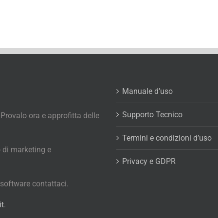
Manuale d’uso
Supporto Tecnico
 Provalo ora e approfitta delle
Termini e condizioni d’uso
 di marketing e
Privacy e GDPR
o software contattaci.
it
.