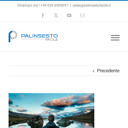
Salta
Chiamaci ora ! +39 039 6900057
|
sales@palinsestofacile.it
al
Facebook
X
YouTube
Email
contenuto
Precedente