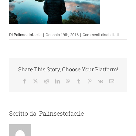
su
Di
Palinsestofacile
|
Gennaio 19th, 2016
|
Commenti disabilitati
blog_post
Share This Story, Choose Your Platform!
Facebook
X
Reddit
LinkedIn
WhatsApp
Tumblr
Pinterest
Vk
Email
Scritto da:
Palinsestofacile