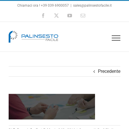
Salta
Chiamaci ora ! +39 039 6900057
|
sales@palinsestofacile.it
al
Facebook
X
YouTube
Email
contenuto
Precedente