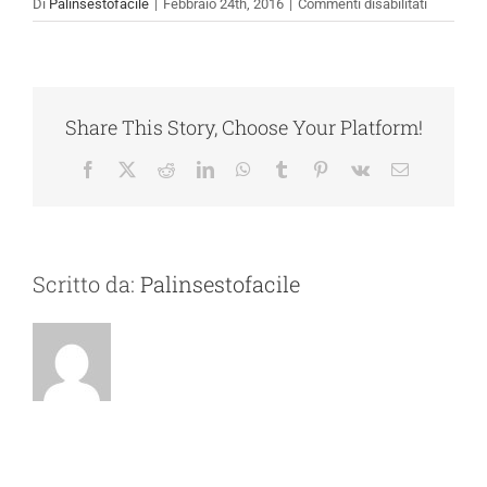
su
Di
Palinsestofacile
|
Febbraio 24th, 2016
|
Commenti disabilitati
about_us
Share This Story, Choose Your Platform!
Facebook
X
Reddit
LinkedIn
WhatsApp
Tumblr
Pinterest
Vk
Email
Scritto da:
Palinsestofacile