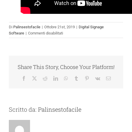
Di
Palinsestofacile
|
Ottobre 21st, 2019
|
Digital Signage
su
Software
|
Commenti disabilitati
Come
integrare
video
News
feed
Share This Story, Choose Your Platform!
RSS
Tweets
Facebook
X
Reddit
LinkedIn
WhatsApp
Tumblr
Pinterest
Vk
Email
e
Facebook
posts
Scritto da:
Palinsestofacile