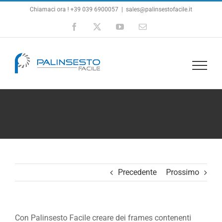
Salta
Chiamaci ora ! +39 039 6900057
|
sales@palinsestofacile.it
al
Facebook
X
YouTube
Email
contenuto
Precedente
Prossimo
Con Palinsesto Facile creare dei frames contenenti